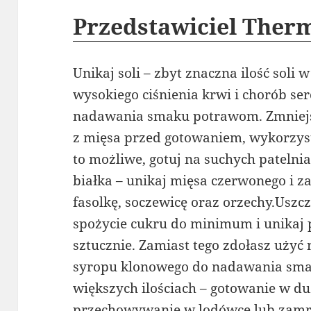
Przedstawiciel The
Unikaj soli – zbyt znaczna ilość soli
wysokiego ciśnienia krwi i chorób ser
nadawania smaku potrawom. Zmniejsz 
z mięsa przed gotowaniem, wykorzystuj
to możliwe, gotuj na suchych patelni
białka – unikaj mięsa czerwonego i z
fasolkę, soczewicę oraz orzechy.Uszcz
spożycie cukru do minimum i unikaj
sztucznie. Zamiast tego zdołasz użyć
syropu klonowego do nadawania sma
większych ilościach – gotowanie w duż
przechowywanie w lodówce lub zamra