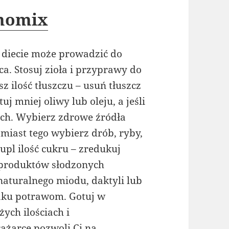
rmomix
 w diecie może prowadzić do
ca. Stosuj zioła i przyprawy do
ilość tłuszczu – usuń tłuszcz
 mniej oliwy lub oleju, a jeśli
ach. Wybierz zdrowe źródła
amiast tego wybierz drób, ryby,
upl ilość cukru – zredukuj
 produktów słodzonych
 naturalnego miodu, daktyli lub
ku potrawom. Gotuj w
ych ilościach i
żarce pozwoli Ci na