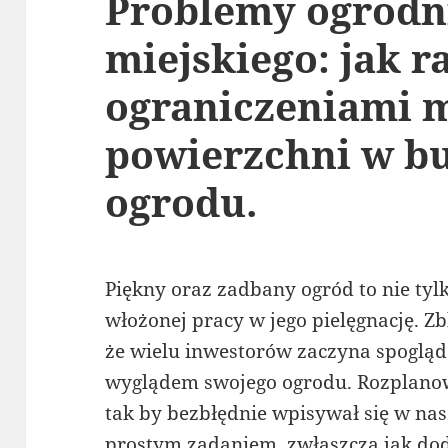
Problemy ogrodn
miejskiego: jak r
ograniczeniami m
powierzchni w b
ogrodu.
Piękny oraz zadbany ogród to nie ty
włożonej pracy w jego pielęgnację. Z
że wielu inwestorów zaczyna spogląda
wyglądem swojego ogrodu. Rozplano
tak by bezbłędnie wpisywał się w nasz
prostym zadaniem, zwłaszcza jak do