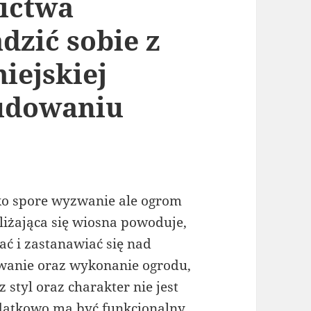
ictwa
adzić sobie z
iejskiej
udowaniu
lko spore wyzwanie ale ogrom
bliżająca się wiosna powoduje,
ć i zastanawiać się nad
wanie oraz wykonanie ogrodu,
 styl oraz charakter nie jest
datkowo ma być funkcjonalny,