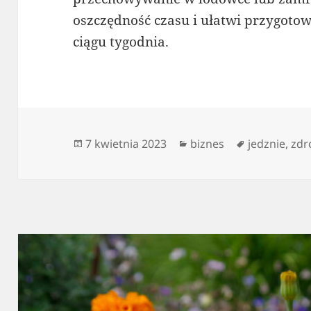
oszczędność czasu i ułatwi przygoto
ciągu tygodnia.
Data
Kategorie
Tagi
7 kwietnia 2023
biznes
jedznie
,
zdr
publikacji