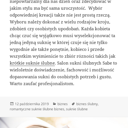
niepowtarzalny dla nas dzień oraz zdecydować w
jakim stylu ma być sama uroczystość. Wybór
odpowiedniej kreacji także nie jest prostą rzeczą.
Wyboru należy dokonać z wielu rodzajów kroju,
zdobień czy osobistych upodobań. Każda kobieta
chcąc czuć się wyjątkowo musi wyselekcjonować ta
jedną jedyną suknię w której czuje się nie tylko
wygodnie ale także ponętnie, kobieco i przede
wszystkim wyśmienicie to zbiór rózności takich jak
krótkie suknie ślubne
. Salon sukni ślubnych Sabe to
wieloletnie doświadczenie, fachowość i możliwość
dopasowania sukni do osobistych potrzeb i gustu.
Warto zaufać profesjonalistom.
Data
Kategorie
Tagi
12 października 2019
biznes
biznes ślubny
,
publikacji
romantyczne suknie śłubne biznes
,
suknie ślubne