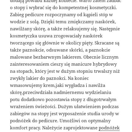
dodają powabu każdej kobiecie. Warto zatem zadbać
o stopy i wybrać się do kompetentnej kosmetyczki.
Zabieg pedicure rozpoczynamy od kąpieli stóp w
wodzie z solą. Dzięki temu zmiękczamy naskórek,
nawilżany skórę, a także relaksujemy się. Następnie
kosmetyczka usuwa zrogowaciały naskórek
tworzącego się głównie w okolicy pięty. Skracane są
także paznokcie, odsuwane skórki, a paznokcie
malowane bezbarwnym lakierem. Obecnie licznym
zainteresowaniem cieszy się manicure hybrydowy
na stopach, który jest w dużym stopniu trwalszy niż
zwykły lakier do paznokci. Na koniec
wmasowujemy krem,jaki wygładza i nawilża
skórę,przeciwdziała nadmiernemu wydzielaniu
potu dodatkowo pozostawia stopy z długotrwałym
wrażeniem świeżości. Dużym ułatwieniem podczas
zabiegów na stopy jest wyposażenie studia urody w
podnóżek do pedicure. Umożliwi on optymalny
komfort pracy. Należycie zaprojektowane
podnóżek