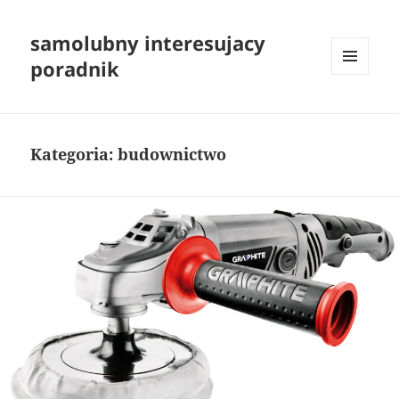
samolubny interesujacy
poradnik
MENU
I
WIDGETY
Kategoria:
budownictwo