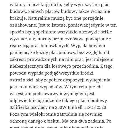
w których oczekują na to, żeby wyruszyć na plac
budowy. Samych placów budowy także wciąż nie
brakuje. Naturalnie muszą być one porządnie
oznakowane. Jest to istotne, ponieważ jedynie w ten
sposób będą spełnione wszystkie niezwykle ściśle
wyznaczone, normy bezpieczeństwa powiązane z
realizacją prac budowlanych. Wypada bowiem
pamiętać, że każdy plac budowy, bez względu od
zakresu prowadzonych na nim prac, jest miejscem
niebezpiecznym dla losowego przechodnia. Z tego
powodu wypada podjąć wszystkie środki
ostrożności, aby zapobiec dyspozycji wystąpienia
jakichkolwiek wypadków. W tym celu przede
wszystkim podstawowym wymogiem jest
odpowiednie ogrodzenie takiego placu budowy.
Szlifierka oscylacyjna 250W Einhell TE-OS 2520
Poza tym wielokrotnie zatrudnia się również
ochronę danego obiektu. Ma ona dwa zadania. Po
pierwsze pilnuje, ażeby nikt niepowołany nie