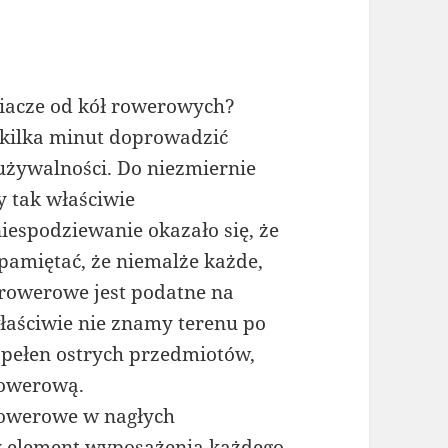
niacze od kół rowerowych?
 kilka minut doprowadzić
używalności. Do niezmiernie
y tak właściwie
niespodziewanie okazało się, że
pamiętać, że niemalże każde,
 rowerowe jest podatne na
właściwie nie znamy terenu po
 pełen ostrych przedmiotów,
rowerową.
rowerowe w nagłych
y element wyposażenia każdego