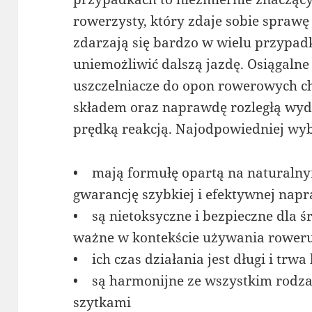
rowerzysty, który zdaje sobie sprawę
zdarzają się bardzo w wielu przypad
uniemożliwić dalszą jazdę. Osiągalne
uszczelniacze do opon rowerowych ch
składem oraz naprawdę rozległą wyda
prędką reakcją. Najodpowiedniej wybr
• mają formułę opartą na naturalnym
gwarancję szybkiej i efektywnej nap
• są nietoksyczne i bezpieczne dla ś
ważne w kontekście używania roweru
• ich czas działania jest długi i trwa
• są harmonijne ze wszystkim rodz
szytkami